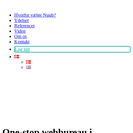
Hvorfor vælge Nuub?
Ydelser
Referencer
Viden
Om os
Kontakt
Log ind
One-stop webbureau i