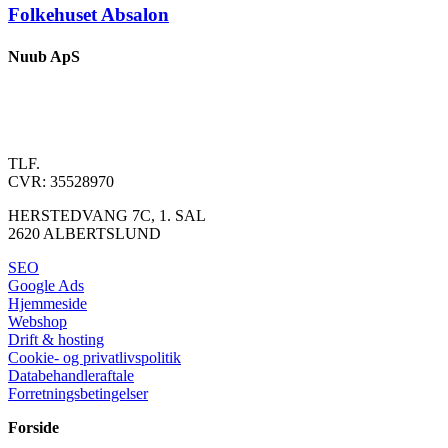
Folkehuset Absalon
Nuub ApS
INFO@NUUB.DK
SUPPORT@NUUB.DK
TLF.
43 45 43 44
CVR: 35528970
HERSTEDVANG 7C, 1. SAL
2620 ALBERTSLUND
SEO
Google Ads
Hjemmeside
Webshop
Drift & hosting
Cookie- og privatlivspolitik
Databehandleraftale
Forretningsbetingelser
Forside