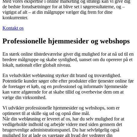
Med vores ekspertise i online marketing og strategi kan vi give dig
de bedste forudsætninger for at blive set i søgeresultaterne, og –
vigtigst af alt – at din målgruppe vælger dig frem for dine
konkurrenter.
Kontakt os
Professionelle hjemmesider og webshops
En stærk online tilstedeværelse giver dig mulighed for at nå ud til en
bredere målgruppe og skabe synlighed, uanset om du opererer på et
lokalt, nationalt eller globalt niveau.
En veludviklet webløsning styrker dit brand og troværdighed.
Potentielle kunder søger ofte efter produkter eller tjenester online før
de foretager et køb, og en professionel og informativ hjemmeside
kan være afgørende for at skabe tillid og overbevise dem om at
vælge din virksomhed.
Vi udvikler professionelle hjemmesider og webshops, som er
optimeret til at skille sig ud og opnå dine mål.
Når din webløsning er leveret af os, har du selv mulighed for at
vedligeholde indhold og arbejde videre med siden gennem det
brugervenlige administrationspanel. Du har selvfølgelig også
mulighed for at lade os varetage alt hvad der vedrører din